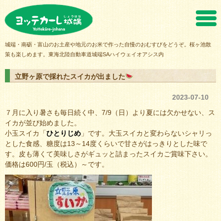
ヨッテカーレ城端
城端・南砺・富山のお土産や地元のお米で作った自慢のおむすびをどうぞ。桜ヶ池散
策も楽しめます。東海北陸自動車道城端SAハイウェイオアシス内
立野ヶ原で採れたスイカが出ました
2023-07-10
７月に入り暑さも毎日続く中、7/9（日）より夏には欠かせない、ス
イカが並び始めました。
小玉スイカ「
ひとりじめ
」です。大玉スイカと変わらないシャリっ
とした食感、糖度は13～14度くらいで甘さがはっきりとした味で
す。皮も薄くて美味しさがギュッと詰まったスイカご賞味下さい。
価格は600円/玉（税込）～です。