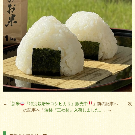
←「
新米
『特別栽培米コシヒカリ』販売中
」前の記事へ 次
の記事へ「
渋柿『三社柿』入荷しました。
」→