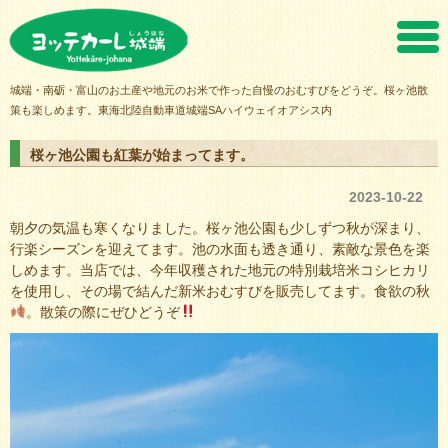
ヨッテカーレ城端
城端・南砺・富山のお土産や地元のお米で作った自慢のおむすびをどうぞ。桜ヶ池散
策も楽しめます。東海北陸自動車道城端SAハイウェイオアシス内
桜ヶ池公園も紅葉が始まってます。
2023-10-22
朝夕の気温も寒くなりました。桜ヶ池公園も少しずつ秋が深まり、
行楽シーズンを迎えてます。池の水面も透き通り、素敵な景色を楽
しめます。当店では、今年収穫された地元の特別栽培米コシヒカリ
を使用し、その場で結んだ新米おむすびを販売してます。食欲の秋
。散策の際にぜひどうぞ