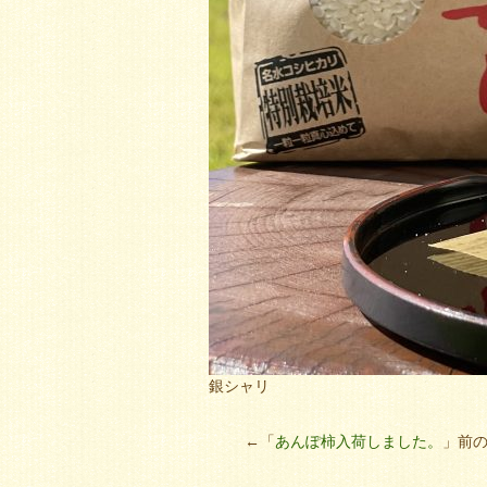
銀シャリ
←「
あんぽ柿入荷しました。
」前