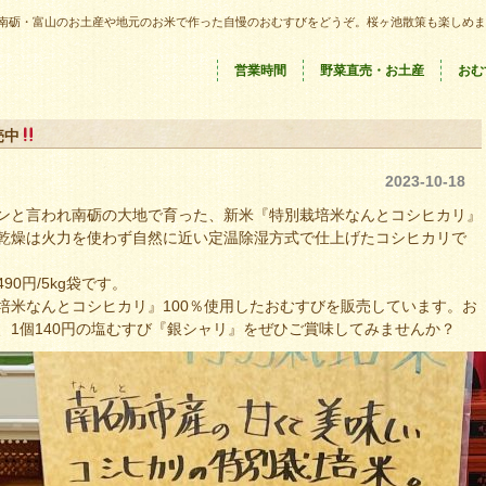
南砺・富山のお土産や地元のお米で作った自慢のおむすびをどうぞ。桜ヶ池散策も楽しめま
営業時間
野菜直売・お土産
おむ
売中
2023-10-18
ンと言われ南砺の大地で育った、新米『特別栽培米なんとコシヒカリ』
乾燥は火力を使わず自然に近い定温除湿方式で仕上げたコシヒカリで
,490円/5kg袋です。
培米なんとコシヒカリ』100％使用したおむすびを販売しています。お
、1個140円の塩むすび『銀シャリ』をぜひご賞味してみませんか？