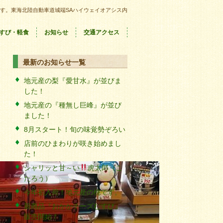
す。東海北陸自動車道城端SAハイウェイオアシス内
すび・軽食
お知らせ
交通アクセス
最新のお知らせ一覧
地元産の梨『愛甘水』が並びま
した！
地元産の『種無し巨峰』が並び
ました！
8月スタート！旬の味覚勢ぞろい
店前のひまわりが咲き始めまし
た！
シャリッと甘～い
虎太郎（こ
たろう）
今年初入荷！地元産の桃です。
新商品『おかかチーズむすび』
販売開始！