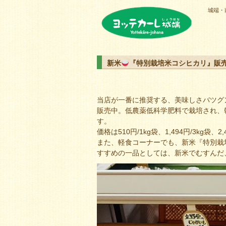
城端・
ヨッテカーレ城端
新米
『特別栽培米コシヒカリ』販
当店が一番に推奨する、美味しさバツグ
販売中。低農薬低科学肥料で栽培され、
す。
価格は510円/1kg袋、1,494円/3kg袋、2
また、軽食コーナーでも、新米『特別栽
すすめの一品としては、新米でむすんだ