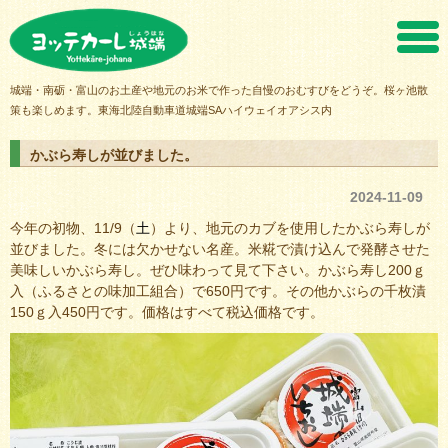
ヨッテカーレ城端
城端・南砺・富山のお土産や地元のお米で作った自慢のおむすびをどうぞ。桜ヶ池散
策も楽しめます。東海北陸自動車道城端SAハイウェイオアシス内
かぶら寿しが並びました。
2024-11-09
今年の初物、11/9（
土
）より、地元のカブを使用したかぶら寿しが
並びました。冬には欠かせない名産。米糀で漬け込んで発酵させた
美味しいかぶら寿し。ぜひ味わって見て下さい。かぶら寿し200ｇ
入（ふるさとの味加工組合）で650円です。その他かぶらの千枚漬
150ｇ入450円です。価格はすべて税込価格です。