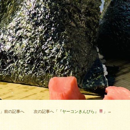
。
」前の記事へ 次の記事へ「
『ヤーコンきんぴら』
」→