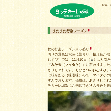
城端・
ヨッテカーレ城端
まだまだ行楽シーズン
秋の行楽シーズン真っ盛り
周りの景色は秋色に染まり、枯れ葉が散
むすび）では、11月10日（
日
）より鶏そ
『
みそ天（マイタケ）
』に変わりました
さりしぐれです。もひとつのおむすび、
は味がある（味噌味）ので、マイタケの
すんでおります。価格は、あさりしぐれ2
テカーレ城端にご来店頂き秋の景色を眺