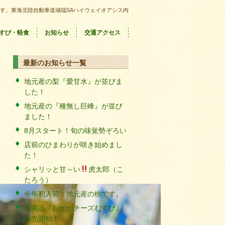
す。東海北陸自動車道城端SAハイウェイオアシス内
すび・軽食
お知らせ
交通アクセス
最新のお知らせ一覧
地元産の梨『愛甘水』が並びま
した！
地元産の『種無し巨峰』が並び
ました！
8月スタート！旬の味覚勢ぞろい
店前のひまわりが咲き始めまし
た！
シャリッと甘～い
虎太郎（こ
たろう）
今年初入荷！地元産の桃です。
新商品『おかかチーズむすび』
販売開始！