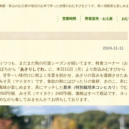
南砺・富山のお土産や地元のお米で作った自慢のおむすびをどうぞ。桜ヶ池散策も楽しめま
営業時間
野菜直売・お土産
おむ
2024-11-11
りつつも、まだまだ秋の行楽シーズンが続いてます。軽食コーナー（お
ぼろから『
あさりしぐれ
』に、本日11日（月）より炊込みむすびから
。甘辛～い味付けに程よく生姜を効かせ、あさりの旨みを凝縮させたあ
みそ天（マイタケ）です。食欲の秋にはぴったりの食材、きのこ。衣に
風味が楽しめます。具にマッチした
新米（特別栽培米コシヒカリ
）でむ
50円/個、みそ天（マイタケ）240円/個。価格はすべて税込です。ヨッ
めながら食してみませんか？お待ちしております。