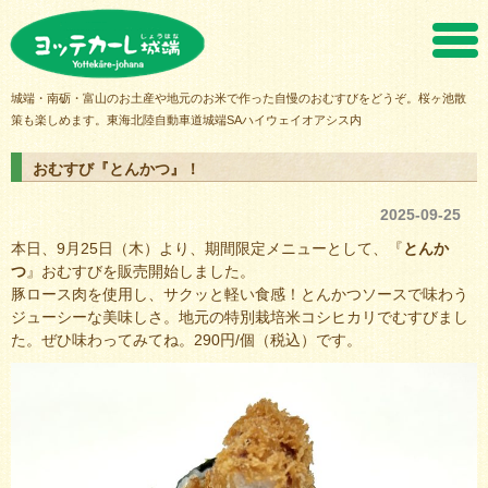
ヨッテカーレ城端
城端・南砺・富山のお土産や地元のお米で作った自慢のおむすびをどうぞ。桜ヶ池散
策も楽しめます。東海北陸自動車道城端SAハイウェイオアシス内
おむすび『とんかつ』！
2025-09-25
本日、9月25日（木）より、期間限定メニューとして、『
とんか
つ
』おむすびを販売開始しました。
豚ロース肉を使用し、サクッと軽い食感！とんかつソースで味わう
ジューシーな美味しさ。地元の特別栽培米コシヒカリでむすびまし
た。ぜひ味わってみてね。290円/個（税込）です。