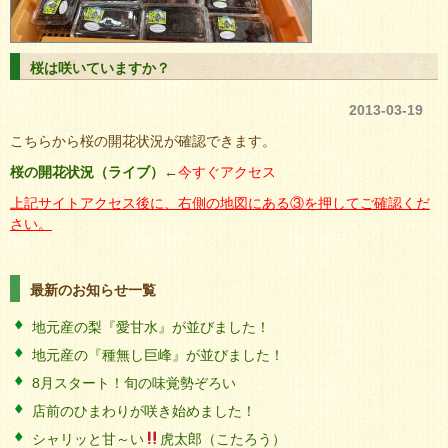
桜は咲いていますか？
2013-03-19
こちらから桜の開花状況が確認できます。
桜の開花状況（ライブ）
←
今すぐアクセス
上記サイトアクセス後に、右側の地図にある③を押してご確認くだ
さい。
最新のお知らせ一覧
地元産の梨『愛甘水』が並びました！
地元産の『種無し巨峰』が並びました！
8月スタート！旬の味覚勢ぞろい
店前のひまわりが咲き始めました！
シャリッと甘～い
虎太郎（こたろう）