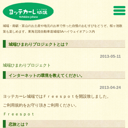
ヨッテカーレ城端
城端・南砺・富山のお土産や地元のお米で作った自慢のおむすびをどうぞ。桜ヶ池散
策も楽しめます。東海北陸自動車道城端SAハイウェイオアシス内
城端ひまわりプロジェクトとは？
2013-05-11
城端ひまわりプロジェクト
インターネットの環境を教えてください。
2013-04-24
ヨッテカーレ城端ではＦｒｅｅｓｐｏｔを開設致しました。
ご利用規約をお守り頂きご利用ください。
Ｆｒｅｅｓｐｏｔ
恋旅とは？