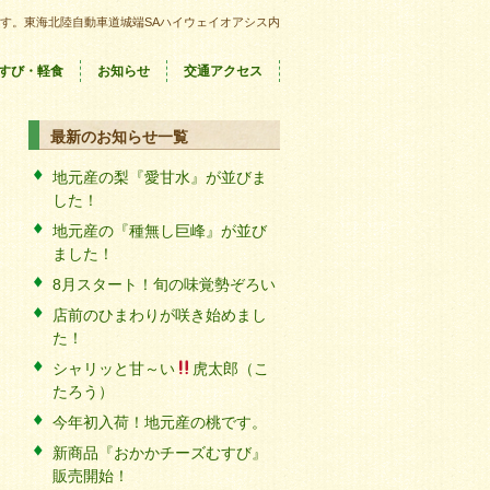
す。東海北陸自動車道城端SAハイウェイオアシス内
すび・軽食
お知らせ
交通アクセス
最新のお知らせ一覧
地元産の梨『愛甘水』が並びま
した！
地元産の『種無し巨峰』が並び
ました！
8月スタート！旬の味覚勢ぞろい
店前のひまわりが咲き始めまし
た！
シャリッと甘～い
虎太郎（こ
たろう）
今年初入荷！地元産の桃です。
新商品『おかかチーズむすび』
販売開始！