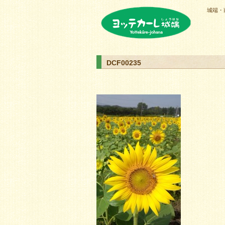
城端・
ヨッテカーレ城端
DCF00235