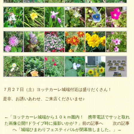
７月２７日（土）ヨッテカーレ城端付近は盛りだくさん！
是非、お誘いあわせ、ご来店くださいませ♪
←「
ヨッテカーレ城端から１０ｋｍ圏内！ 携帯電話でサッと取れ
た画像公開!!ドライブ時に撮影いかが？
」前の記事へ 次の記事
へ「
城端ひまわりフェスティバルが閉幕致しました。
」→