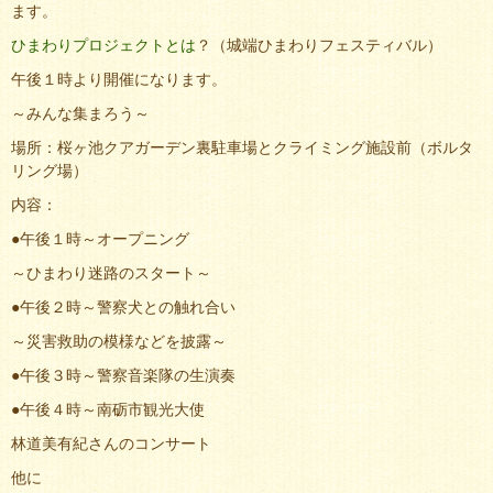
ます。
ひまわりプロジェクトとは
？（城端ひまわりフェスティバル）
午後１時より開催になります。
～みんな集まろう～
場所：桜ヶ池クアガーデン裏駐車場とクライミング施設前（ボルタ
リング場）
内容：
●午後１時～オープニング
～ひまわり迷路のスタート～
●午後２時～警察犬との触れ合い
～災害救助の模様などを披露～
●午後３時～警察音楽隊の生演奏
●午後４時～南砺市観光大使
林道美有紀さんのコンサート
他に