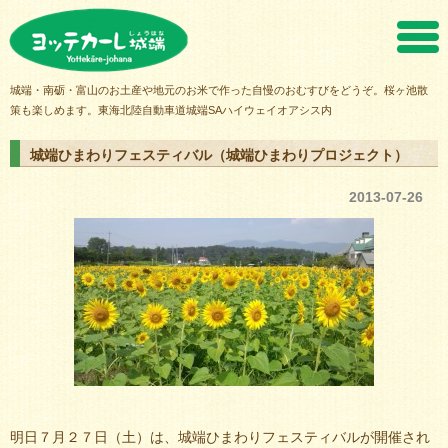
ヨッテカーレ城端
城端・南砺・富山のお土産や地元のお米で作った自慢のおむすびをどうぞ。桜ヶ池散
策も楽しめます。東海北陸自動車道城端SAハイウェイオアシス内
城端ひまわりフェスティバル（城端ひまわりプロジェクト）
2013-07-26
明日７月２７日（土）は、城端ひまわりフェスティバルが開催され