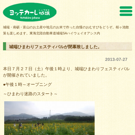
ヨッテカーレ城端
城端・南砺・富山のお土産や地元のお米で作った自慢のおむすびをどうぞ。桜ヶ池散
策も楽しめます。東海北陸自動車道城端SAハイウェイオアシス内
城端ひまわりフェスティバルが閉幕致しました。
2013-07-27
本日７月２７日（土）午後１時より、城端ひまわりフェスティバル
が開催されていました。
●午後１時～オープニング
～ひまわり迷路のスタート～