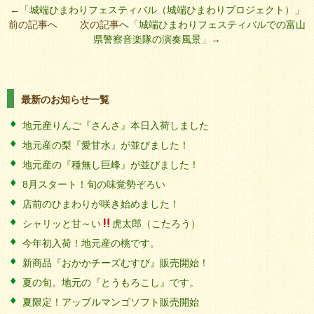
←「
城端ひまわりフェスティバル（城端ひまわりプロジェクト）
」
前の記事へ 次の記事へ「
城端ひまわりフェスティバルでの富山
県警察音楽隊の演奏風景
」→
最新のお知らせ一覧
地元産りんご『さんさ』本日入荷しました
地元産の梨『愛甘水』が並びました！
地元産の『種無し巨峰』が並びました！
8月スタート！旬の味覚勢ぞろい
店前のひまわりが咲き始めました！
シャリッと甘～い
虎太郎（こたろう）
今年初入荷！地元産の桃です。
新商品『おかかチーズむすび』販売開始！
夏の旬。地元の『とうもろこし』です。
夏限定！アップルマンゴソフト販売開始