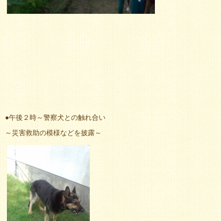
●午後２時～警察犬との触れ合い
～災害救助の模様などを披露～