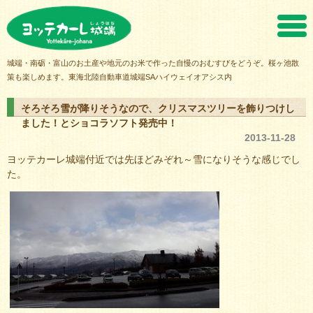
ヨッテカーレ城端
城端・南砺・富山のお土産や地元のお米で作った自慢のおむすびをどうぞ。桜ヶ池散
策も楽しめます。東海北陸自動車道城端SAハイウェイオアシス内
そろそろ雪が降りそうなので、クリスマスツリーを飾りつけし
ました！とショコラソフト発売中！
2013-11-28
ヨッテカーレ城端付近では先ほどみぞれ～雪になりそうな感じでし
た。