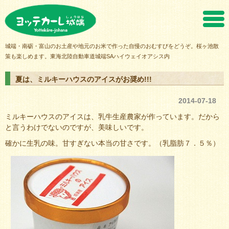
ヨッテカーレ城端
城端・南砺・富山のお土産や地元のお米で作った自慢のおむすびをどうぞ。桜ヶ池散
策も楽しめます。東海北陸自動車道城端SAハイウェイオアシス内
夏は、ミルキーハウスのアイスがお奨め!!!
2014-07-18
ミルキーハウスのアイスは、乳牛生産農家が作っています。だから
と言うわけでないのですが、美味しいです。
確かに生乳の味。甘すぎない本当の甘さです。（乳脂肪７．５％）