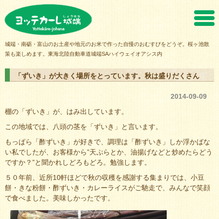
ヨッテカーレ城端
城端・南砺・富山のお土産や地元のお米で作った自慢のおむすびをどうぞ。桜ヶ池散
策も楽しめます。東海北陸自動車道城端SAハイウェイオアシス内
「ずいき」が大きく場所をとっています。秋は盛りだくさん
2014-09-09
棚の「ずいき」が、はみ出しています。
この地域では、八頭の茎を「ずいき」と言います。
もっぱら「酢ずいき」が好きで、調理は「酢ずいき」しか浮かばな
い私でしたが、お客様から”天ぷらとか、油揚げなどと炒めたらどう
ですか？”と聞かれしどろもどろ。勉強します。
５０年前、近所10軒ほどで秋の収穫を感謝する集まりでは、小豆
餅・きな粉餅・酢ずいき・カレーライスがご馳走で、みんなで笑顔
で食べました。美味しかったです。