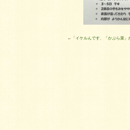
←「
イケルんです、「かぶら菜」