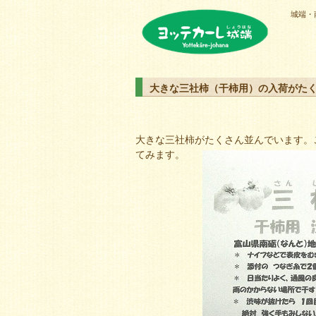
城端・
ヨッテカーレ城端
大きな三社柿（干柿用）の入荷がた
大きな三社柿がたくさん並んでいます。
てみます。