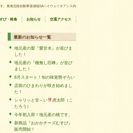
す。東海北陸自動車道城端SAハイウェイオアシス内
すび・軽食
お知らせ
交通アクセス
最新のお知らせ一覧
地元産の梨『愛甘水』が並びま
した！
地元産の『種無し巨峰』が並び
ました！
8月スタート！旬の味覚勢ぞろい
店前のひまわりが咲き始めまし
た！
シャリッと甘～い
虎太郎（こ
たろう）
今年初入荷！地元産の桃です。
新商品『おかかチーズむすび』
販売開始！