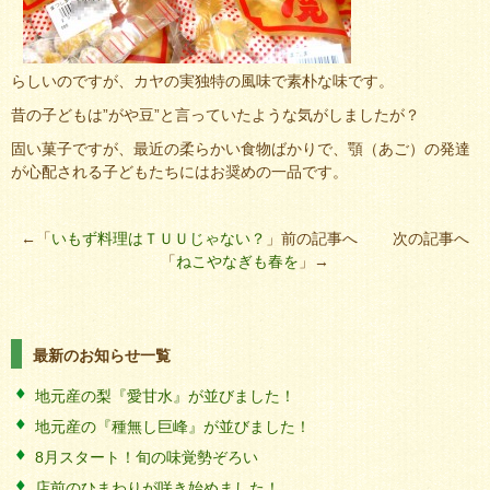
らしいのですが、カヤの実独特の風味で素朴な味です。
昔の子どもは”がや豆”と言っていたような気がしましたが？
固い菓子ですが、最近の柔らかい食物ばかりで、顎（あご）の発達
が心配される子どもたちにはお奨めの一品です。
←「
いもず料理はＴＵＵじゃない？
」前の記事へ 次の記事へ
「
ねこやなぎも春を
」→
最新のお知らせ一覧
地元産の梨『愛甘水』が並びました！
地元産の『種無し巨峰』が並びました！
8月スタート！旬の味覚勢ぞろい
店前のひまわりが咲き始めました！