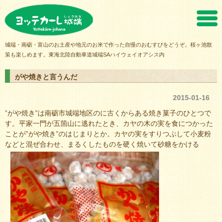
ヨッテカーレ城端
城端・南砺・富山のお土産や地元のお米で作った自慢のおむすびをどうぞ。桜ヶ池散
策も楽しめます。東海北陸自動車道城端SAハイウェイオアシス内
がや焼きと言うんだ
2015-01-16
”がや焼き”は南砺市城端地区のに古くからある焼き菓子のひとつで
す。平家一門が五箇山に逃れたとき、カヤの木の実を食につかった
ことが”がや焼き”のはじまりとか。カヤの実をすりつぶして小麦粉
などと混ぜ合わせ、まるくしたものを硬く焼いて砂糖をかける