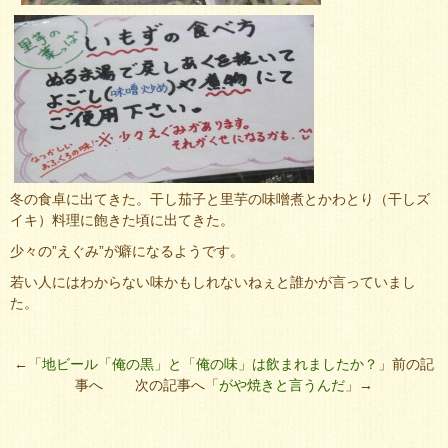
冬の食卓に出てきた。干し茄子と里芋の味噌煮とかわとり（干しズ
イキ）料理に飽きた頃に出てきた。
少々の”えぐみ”が癖になるようです。
若い人にはわからない味かもしれないねぇと誰かが言っていまし
た。
←「
地ビール「俺の黒」と「俺の味」は飲まれましたか？
」前の記
事へ 次の記事へ「
がや焼きと言うんだ
」→