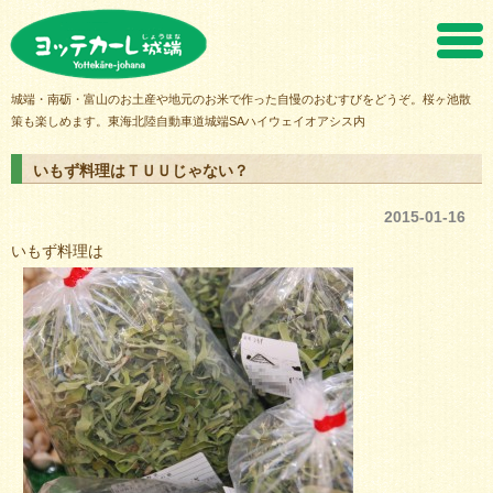
ヨッテカーレ城端
城端・南砺・富山のお土産や地元のお米で作った自慢のおむすびをどうぞ。桜ヶ池散
策も楽しめます。東海北陸自動車道城端SAハイウェイオアシス内
いもず料理はＴＵＵじゃない？
2015-01-16
いもず料理は