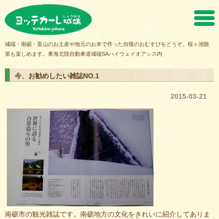
ヨッテカーレ城端
城端・南砺・富山のお土産や地元のお米で作った自慢のおむすびをどうぞ。桜ヶ池散
策も楽しめます。東海北陸自動車道城端SAハイウェイオアシス内
今、お勧めしたい雑誌NO.1
2015-03-21
南砺市の観光雑誌です。南砺地方の文化をきれいに紹介してありま