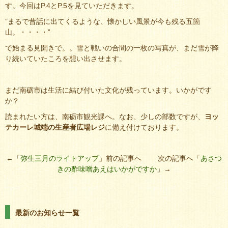
す。今回はP.4とP.5を見ていただきます。
”まるで昔話に出てくるような、懐かしい風景が今も残る五箇
山。・・・・”
で始まる見開きで。。雪と戦いの合間の一枚の写真が、まだ雪が降
り続いていたころを想い出させます。
まだ南砺市は生活に結び付いた文化が残っています。いかがです
か？
読まれたい方は、南砺市観光課へ。なお、少しの部数ですが、
ヨッ
テカーレ城端の生産者広場レジ
に備え付けております。
←「
弥生三月のライトアップ
」前の記事へ 次の記事へ「
あさつ
きの酢味噌あえはいかがですか
」→
最新のお知らせ一覧