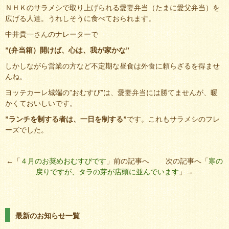
ＮＨＫのサラメシで取り上げられる愛妻弁当（たまに愛父弁当）を
広げる人達。うれしそうに食べておられます。
中井貴一さんのナレーターで
”(弁当箱）開けば、心は、我が家かな”
しかしながら営業の方など不定期な昼食は外食に頼らざるを得ませ
んね。
ヨッテカーレ城端の”おむすび”は、愛妻弁当には勝てませんが、暖
かくておいしいです。
”ランチを制する者は、一日を制する”
です。これもサラメシのフレ
ーズでした。
←「
４月のお奨めおむすびです
」前の記事へ 次の記事へ「
寒の
戻りですが、タラの芽が店頭に並んでいます
」→
最新のお知らせ一覧