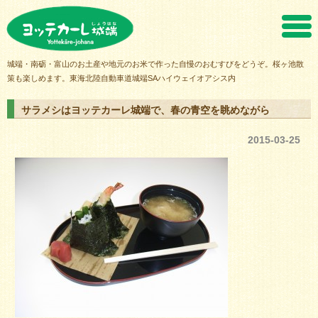
ヨッテカーレ城端
城端・南砺・富山のお土産や地元のお米で作った自慢のおむすびをどうぞ。桜ヶ池散
策も楽しめます。東海北陸自動車道城端SAハイウェイオアシス内
サラメシはヨッテカーレ城端で、春の青空を眺めながら
2015-03-25