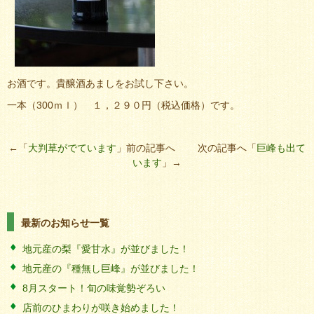
お酒です。貴醸酒あましをお試し下さい。
一本（300ｍｌ） １，２９０円（税込価格）です。
←「
大判草がでています
」前の記事へ 次の記事へ「
巨峰も出て
います
」→
最新のお知らせ一覧
地元産の梨『愛甘水』が並びました！
地元産の『種無し巨峰』が並びました！
8月スタート！旬の味覚勢ぞろい
店前のひまわりが咲き始めました！