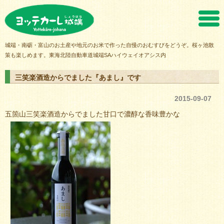
ヨッテカーレ城端
城端・南砺・富山のお土産や地元のお米で作った自慢のおむすびをどうぞ。桜ヶ池散
策も楽しめます。東海北陸自動車道城端SAハイウェイオアシス内
三笑楽酒造からでました『あまし』です
2015-09-07
五箇山三笑楽酒造からでました甘口で濃醇な香味豊かな