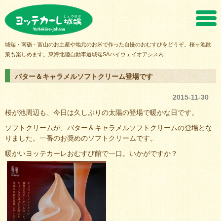
ヨッテカーレ城端
城端・南砺・富山のお土産や地元のお米で作った自慢のおむすびをどうぞ。桜ヶ池散
策も楽しめます。東海北陸自動車道城端SAハイウェイオアシス内
バター＆キャラメルソフトクリーム登場です
2015-11-30
桜が池周辺も、今日は久しぶりの太陽の登場で暖かな日です。
ソフトクリームが、バター＆キャラメルソフトクリームの登場とな
りました。一番のお奨めのソフトクリームです。
暖かいヨッテカーレおむすび館で一口。いかがですか？