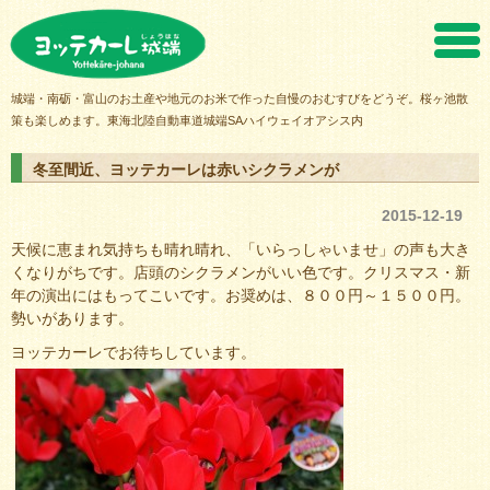
ヨッテカーレ城端
城端・南砺・富山のお土産や地元のお米で作った自慢のおむすびをどうぞ。桜ヶ池散
策も楽しめます。東海北陸自動車道城端SAハイウェイオアシス内
冬至間近、ヨッテカーレは赤いシクラメンが
2015-12-19
天候に恵まれ気持ちも晴れ晴れ、「いらっしゃいませ」の声も大き
くなりがちです。店頭のシクラメンがいい色です。クリスマス・新
年の演出にはもってこいです。お奨めは、８００円～１５００円。
勢いがあります。
ヨッテカーレでお待ちしています。