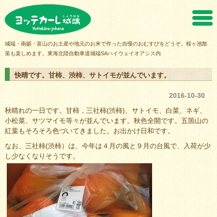
ヨッテカーレ城端
城端・南砺・富山のお土産や地元のお米で作った自慢のおむすびをどうぞ。桜ヶ池散
策も楽しめます。東海北陸自動車道城端SAハイウェイオアシス内
快晴です。甘柿、渋柿、サトイモが並んでいます。
2016-10-30
秋晴れの一日です。甘柿，三社柿(渋柿)、サトイモ、白菜、ネギ、
小松菜、サツマイモ等々が並んでいます。秋色全開です。五箇山の
紅葉もそろそろ色づいてきました。お出かけ日和です。
なお、三社柿(渋柿）は、今年は４月の風と９月の台風で、入荷が少
し少なくなりそうです。