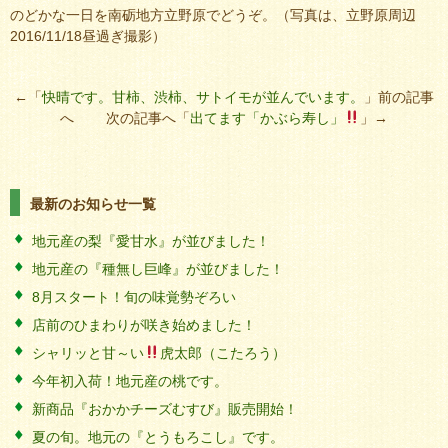
のどかな一日を南砺地方立野原でどうぞ。（写真は、立野原周辺
2016/11/18昼過ぎ撮影）
←「
快晴です。甘柿、渋柿、サトイモが並んでいます。
」前の記事
へ 次の記事へ「
出てます「かぶら寿し」
」→
最新のお知らせ一覧
地元産の梨『愛甘水』が並びました！
地元産の『種無し巨峰』が並びました！
8月スタート！旬の味覚勢ぞろい
店前のひまわりが咲き始めました！
シャリッと甘～い
虎太郎（こたろう）
今年初入荷！地元産の桃です。
新商品『おかかチーズむすび』販売開始！
夏の旬。地元の『とうもろこし』です。