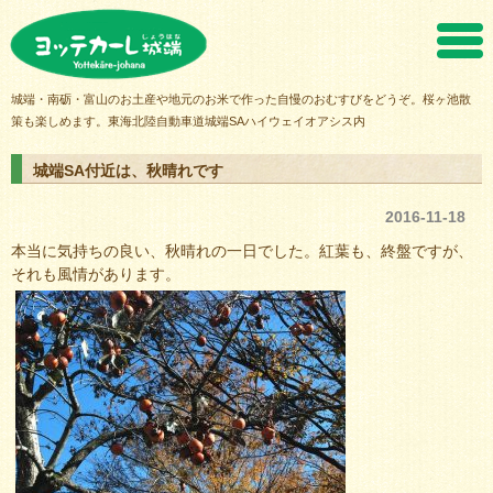
ヨッテカーレ城端
城端・南砺・富山のお土産や地元のお米で作った自慢のおむすびをどうぞ。桜ヶ池散
策も楽しめます。東海北陸自動車道城端SAハイウェイオアシス内
城端SA付近は、秋晴れです
2016-11-18
本当に気持ちの良い、秋晴れの一日でした。紅葉も、終盤ですが、
それも風情があります。