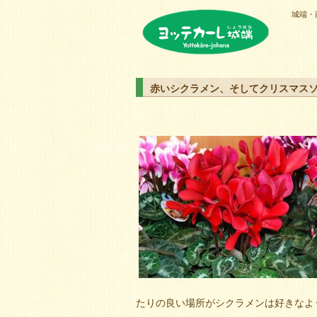
城端・
ヨッテカーレ城端
赤いシクラメン、そしてクリスマス
たりの良い場所がシクラメンは好きなよ