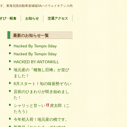
す。東海北陸自動車道城端SAハイウェイオアシス内
すび・軽食
お知らせ
交通アクセス
最新のお知らせ一覧
Hacked By Tempix 0day
Hacked By Tempix 0day
HACKED BY ANTONKILL
地元産の『種無し巨峰』が並び
ました！
8月スタート！旬の味覚勢ぞろい
店前のひまわりが咲き始めまし
た！
シャリッと甘～い
虎太郎（こ
たろう）
今年初入荷！地元産の桃です。