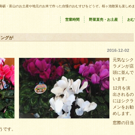
南砺・富山のお土産や地元のお米で作った自慢のおむすびをどうぞ。桜ヶ池散策も楽しめま
営業時間
野菜直売・お土産
おむ
ソングが
2016-12-02
元気なシク
ラメンが店
頭に並んで
います。
12月を演
出されるの
にはシクラ
メンをお勧
めします。
窓際の日当
うです。