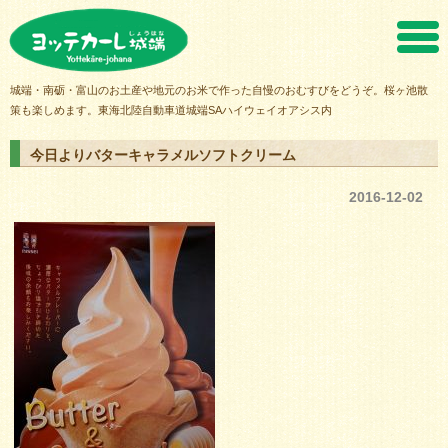
ヨッテカーレ城端
城端・南砺・富山のお土産や地元のお米で作った自慢のおむすびをどうぞ。桜ヶ池散
策も楽しめます。東海北陸自動車道城端SAハイウェイオアシス内
今日よりバターキャラメルソフトクリーム
2016-12-02