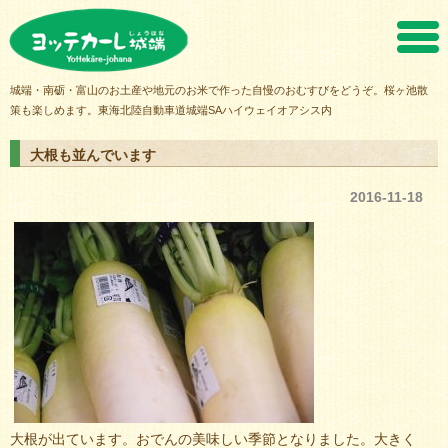
ヨッテカーレ城端
城端・南砺・富山のお土産や地元のお米で作った自慢のおむすびをどうぞ。桜ヶ池散
策も楽しめます。東海北陸自動車道城端SAハイウェイオアシス内
大根も並んでいます
2016-11-18
大根が出ています。おでんの美味しい季節となりました。大きく