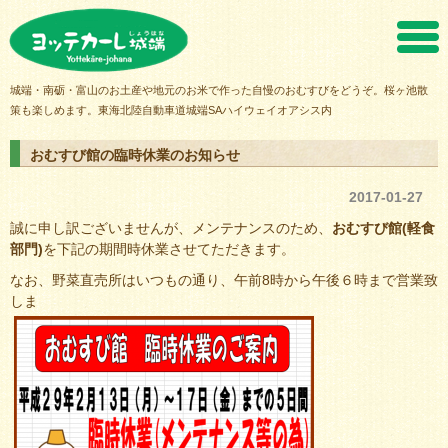
ヨッテカーレ城端
城端・南砺・富山のお土産や地元のお米で作った自慢のおむすびをどうぞ。桜ヶ池散
策も楽しめます。東海北陸自動車道城端SAハイウェイオアシス内
おむすび館の臨時休業のお知らせ
2017-01-27
誠に申し訳ございませんが、メンテナンスのため、
おむすび館(軽食
部門)
を下記の期間時休業させてただきます。
なお、野菜直売所はいつもの通り、午前8時から午後６時まで営業致
しま