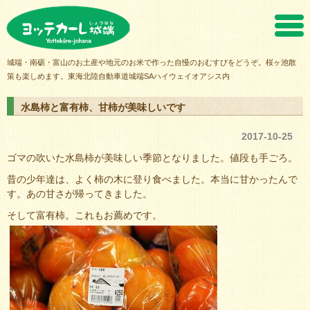
ヨッテカーレ城端
城端・南砺・富山のお土産や地元のお米で作った自慢のおむすびをどうぞ。桜ヶ池散
策も楽しめます。東海北陸自動車道城端SAハイウェイオアシス内
水島柿と富有柿、甘柿が美味しいです
2017-10-25
ゴマの吹いた水島柿が美味しい季節となりました。値段も手ごろ。
昔の少年達は、よく柿の木に登り食べました。本当に甘かったんで
す。あの甘さが帰ってきました。
そして富有柿。これもお薦めです。