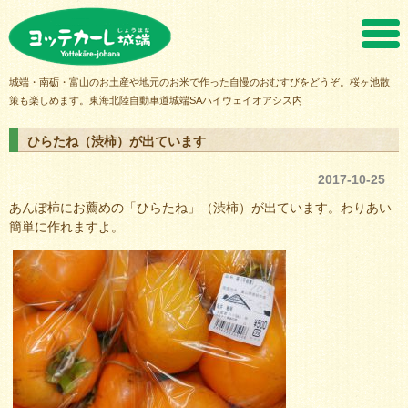
ヨッテカーレ城端
城端・南砺・富山のお土産や地元のお米で作った自慢のおむすびをどうぞ。桜ヶ池散
策も楽しめます。東海北陸自動車道城端SAハイウェイオアシス内
ひらたね（渋柿）が出ています
2017-10-25
あんぽ柿にお薦めの「ひらたね」（渋柿）が出ています。わりあい
簡単に作れますよ。