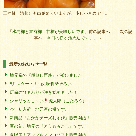
三社柿（渋柿）も出始めていますが、少し小さめです。
←「
水島柿と富有柿、甘柿が美味しいです
」前の記事へ 次の記
事へ「
今日の桜ヶ池周辺です。
」→
最新のお知らせ一覧
地元産の『種無し巨峰』が並びました！
8月スタート！旬の味覚勢ぞろい
店前のひまわりが咲き始めました！
シャリッと甘～い
虎太郎（こたろう）
今年初入荷！地元産の桃です。
新商品『おかかチーズむすび』販売開始！
夏の旬。地元の『とうもろこし』です。
夏限定！アップルマンゴソフト販売開始