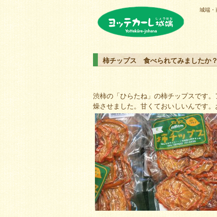
城端・
ヨッテカーレ城端
柿チップス 食べられてみましたか
渋柿の「ひらたね」の柿チップスです。
燥させました。甘くておいしいんです。