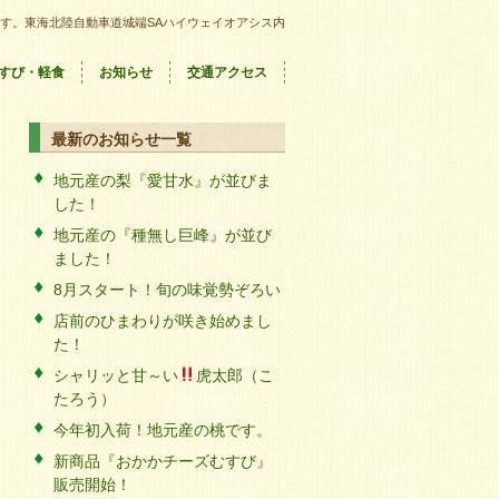
す。東海北陸自動車道城端SAハイウェイオアシス内
すび・軽食
お知らせ
交通アクセス
最新のお知らせ一覧
地元産の梨『愛甘水』が並びま
した！
地元産の『種無し巨峰』が並び
ました！
8月スタート！旬の味覚勢ぞろい
店前のひまわりが咲き始めまし
た！
シャリッと甘～い
虎太郎（こ
たろう）
今年初入荷！地元産の桃です。
新商品『おかかチーズむすび』
販売開始！