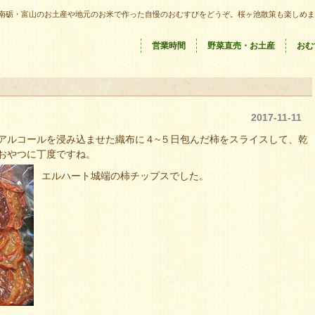
南砺・富山のお土産や地元のお米で作った自慢のおむすびをどうぞ。桜ヶ池散策も楽しめま
営業時間
野菜直売・お土産
おむ
？
2017-11-11
アルコールを浸み込ませた織布に４~５日包んだ柿をスライスして、乾
おやつに丁度ですね。
エルハート城端の柿チップスでした。