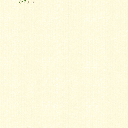
か？
」→