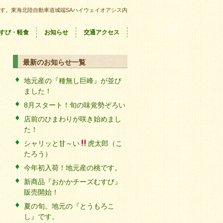
す。東海北陸自動車道城端SAハイウェイオアシス内
すび・軽食
お知らせ
交通アクセス
最新のお知らせ一覧
地元産の『種無し巨峰』が並び
ました！
8月スタート！旬の味覚勢ぞろい
店前のひまわりが咲き始めまし
た！
シャリッと甘～い
虎太郎（こ
たろう）
今年初入荷！地元産の桃です。
新商品『おかかチーズむすび』
販売開始！
夏の旬。地元の『とうもろこ
し』です。