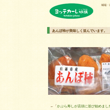
城端・
ヨッテカーレ城端
あんぽ柿が美味しく並んでいます。
←「
かぶら寿しが店頭に並び始めまし