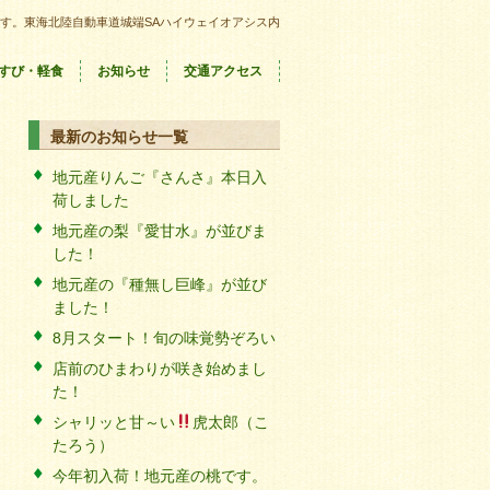
す。東海北陸自動車道城端SAハイウェイオアシス内
すび・軽食
お知らせ
交通アクセス
最新のお知らせ一覧
地元産りんご『さんさ』本日入
荷しました
地元産の梨『愛甘水』が並びま
した！
地元産の『種無し巨峰』が並び
ました！
8月スタート！旬の味覚勢ぞろい
店前のひまわりが咲き始めまし
た！
シャリッと甘～い
虎太郎（こ
たろう）
今年初入荷！地元産の桃です。