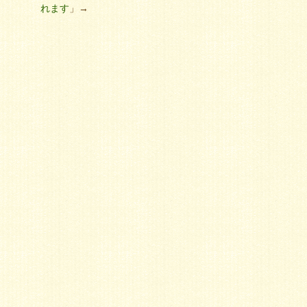
れます
」→