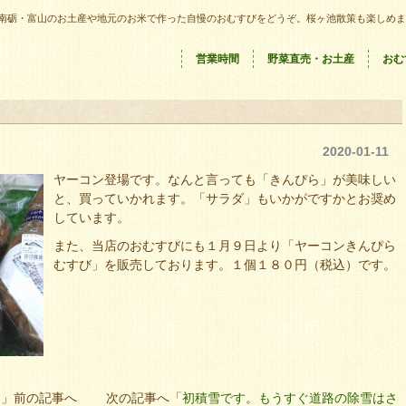
南砺・富山のお土産や地元のお米で作った自慢のおむすびをどうぞ。桜ヶ池散策も楽しめま
営業時間
野菜直売・お土産
おむ
2020-01-11
ヤーコン登場です。なんと言っても「きんぴら」が美味しい
と、買っていかれます。「サラダ」もいかがですかとお奨め
しています。
また、当店のおむすびにも１月９日より「ヤーコンきんぴら
むすび」を販売しております。１個１８０円（税込）です。
て
」前の記事へ 次の記事へ「
初積雪です。もうすぐ道路の除雪はさ