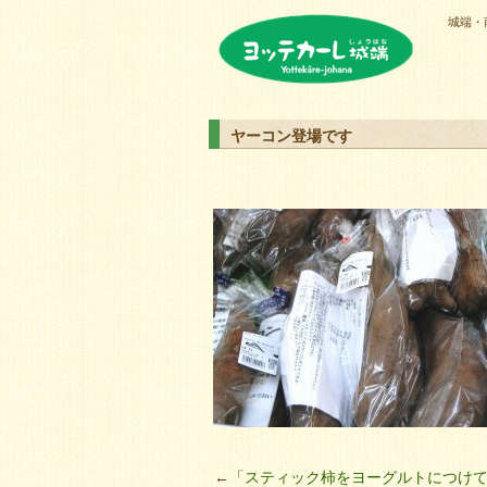
城端・
ヨッテカーレ城端
ヤーコン登場です
←「
スティック柿をヨーグルトにつけ