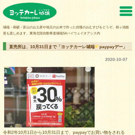
ヨッテカーレ城端
城端・南砺・富山のお土産や地元のお米で作った自慢のおむすびをどうぞ。桜ヶ池散
策も楽しめます。東海北陸自動車道城端SAハイウェイオアシス内
直売所は、10月31日まで「ヨッテカーレ城端
paypayデー」
2020-10-07
令和2年10月1日から10月31日まで、paypayでお買い物をされる