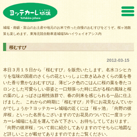
ヨッテカーレ城端
城端・南砺・富山のお土産や地元のお米で作った自慢のおむすびをどうぞ。桜ヶ池散
策も楽しめます。東海北陸自動車道城端SAハイウェイオアシス内
桜むすび
2012-03-15
本日３月１５日から「桜むすび」を販売いたします。名水コシヒカ
リを塩味の国産のさくらの花といっしょに炊き込みさくらの葉を巻
いた香り豊かなおむすびは、薄ピンク色のごはんに桜の葉を巻たコ
ロンとした可愛らしい容姿と一口頬張った時に広がる桜の風味と桜
の葉のしょっぱさは相性抜群で、春の到来を感じられる一品に仕上
げました。 これからの時期に「桜むすび」片手にお花見なんていか
がでしょうか？ヨッテカーレ城端の近くには「桜ヶ池」「向野の彼
岸桜」といった名所もございますのでお花見のついでに一度ヨッテ
カーレ城端にも足を運んでみて下さい。お待ちしてしております。
「向野の彼岸桜」ついて前に紹介してありますのでそちらに地図な
ど詳しいことが載せてありますのでまたご覧ください。