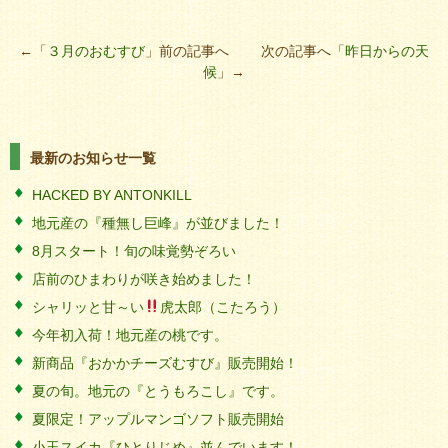
←「
３月のおむすび
」前の記事へ 次の記事へ「
昨日からの天
候
」→
最新のお知らせ一覧
HACKED BY ANTONKILL
地元産の『種無し巨峰』が並びました！
8月スタート！旬の味覚勢ぞろい
店前のひまわりが咲き始めました！
シャリッと甘～い
虎太郎（こたろう）
今年初入荷！地元産の桃です。
新商品『おかかチーズむすび』販売開始！
夏の旬。地元の『とうもろこし』です。
夏限定！アップルマンゴソフト販売開始
小玉スイカ『ひとりじめ』並んでいます！