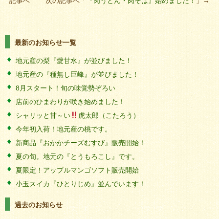
記事へ 次の記事へ「
『肉うどん・肉そば』始めました！
」→
最新のお知らせ一覧
地元産の梨『愛甘水』が並びました！
地元産の『種無し巨峰』が並びました！
8月スタート！旬の味覚勢ぞろい
店前のひまわりが咲き始めました！
シャリッと甘～い
虎太郎（こたろう）
今年初入荷！地元産の桃です。
新商品『おかかチーズむすび』販売開始！
夏の旬。地元の『とうもろこし』です。
夏限定！アップルマンゴソフト販売開始
小玉スイカ『ひとりじめ』並んでいます！
過去のお知らせ