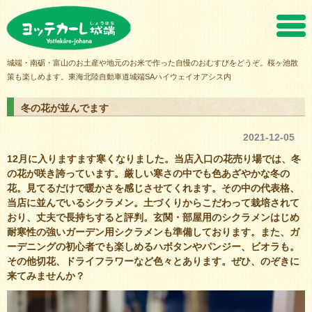
ヨッテカーレ城端
城端・南砺・富山のお土産や地元のお米で作った自慢のおむすびをどうぞ。桜ヶ池散
策も楽しめます。東海北陸自動車道城端SAハイウェイオアシス内
冬の花が並んでます
2021-12-05
12月に入りますます寒くなりました。当店入口の花売り場では、冬
の花が咲き誇っています。厳しい寒さの中でも色あざやかな冬の
花。見てるだけで暖かさを感じさせてくれます。その中の代表格、
当店に並んでいるシクラメン。土づくりからこだわって栽培されて
おり、丈夫で長持ちすると評判。玄関・部屋用のシクラメンはじめ
耐寒性の強いガーデン用シクラメンも準備しております。また、ガ
ーデニングの初心者でも楽しめるハボタンやパンジー、ビオラも。
その他切花、ドライフラワーなど色々とあります。ぜひ、のぞきに
来てみませんか？