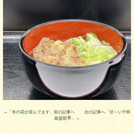
←「
冬の花が並んでます
」前の記事へ 次の記事へ「
甘～い干柿
最盛期
」→