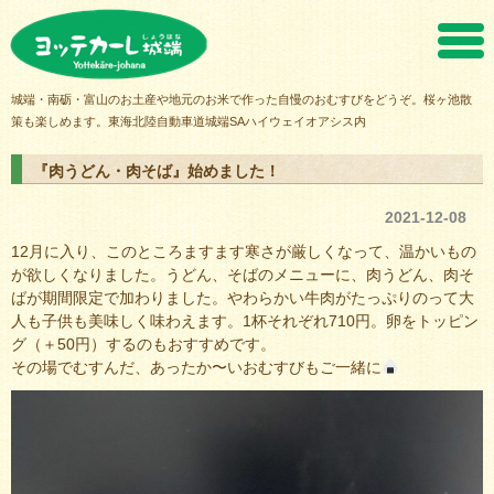
ヨッテカーレ城端
城端・南砺・富山のお土産や地元のお米で作った自慢のおむすびをどうぞ。桜ヶ池散
策も楽しめます。東海北陸自動車道城端SAハイウェイオアシス内
『肉うどん・肉そば』始めました！
2021-12-08
12月に入り、このところますます寒さが厳しくなって、温かいもの
が欲しくなりました。うどん、そばのメニューに、肉うどん、肉そ
ばが期間限定で加わりました。やわらかい牛肉がたっぷりのって大
人も子供も美味しく味わえます。1杯それぞれ710円。卵をトッピン
グ（＋50円）するのもおすすめです。
その場でむすんだ、あったか〜いおむすびもご一緒に