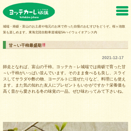
ヨッテカーレ城端
城端・南砺・富山のお土産や地元のお米で作った自慢のおむすびをどうぞ。桜ヶ池散
策も楽しめます。東海北陸自動車道城端SAハイウェイオアシス内
甘～い干柿最盛期
2021-12-17
師走となれば、富山の干柿。ヨッテカ－レ城端では南砺で育った甘
～い干柿がいっぱい並んでいます。そのまま食べるも良し、スライ
スしてサラダや酢の物、ヨーグルトに混ぜたりなど、料理にも使え
ます。また気の知れた友人にプレゼントもいかがですか？栄養価も
高く昔から愛される冬の味覚の一品。ぜひ味わってみて下さいね。