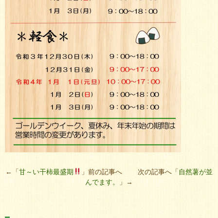
←「
甘～い干柿最盛期
」前の記事へ 次の記事へ「
自然薯が並
んでます。
」→