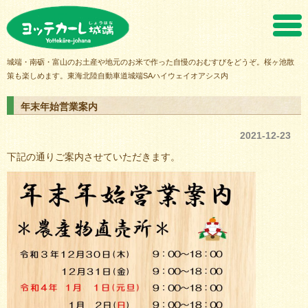
ヨッテカーレ城端
城端・南砺・富山のお土産や地元のお米で作った自慢のおむすびをどうぞ。桜ヶ池散
策も楽しめます。東海北陸自動車道城端SAハイウェイオアシス内
年末年始営業案内
2021-12-23
下記の通りご案内させていただきます。