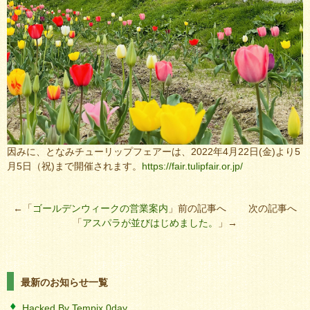
因みに、となみチューリップフェアーは、2022年4月22日(金)より5
月5日（
祝
)まで開催されます。
https://fair.tulipfair.or.jp/
←「
ゴールデンウィークの営業案内
」前の記事へ 次の記事へ
「
アスパラが並びはじめました。
」→
最新のお知らせ一覧
Hacked By Tempix 0day