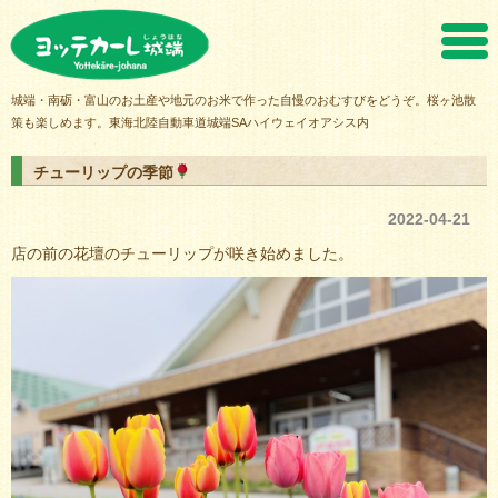
ヨッテカーレ城端
城端・南砺・富山のお土産や地元のお米で作った自慢のおむすびをどうぞ。桜ヶ池散
策も楽しめます。東海北陸自動車道城端SAハイウェイオアシス内
チューリップの季節
2022-04-21
店の前の花壇のチューリップが咲き始めました。