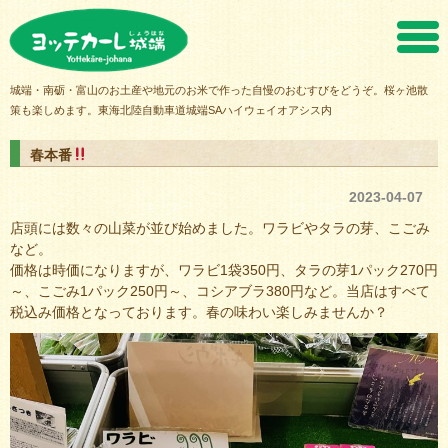
ヨッテカーレ城端
城端・南砺・富山のお土産や地元のお米で作った自慢のおむすびをどうぞ。桜ヶ池散
策も楽しめます。東海北陸自動車道城端SAハイウェイオアシス内
春本番
2023-04-07
店頭には数々の山菜が並び始めました。ワラビやタラの芽、こごみ
など。
価格は時価になりますが、ワラビ1袋350円、タラの芽1パック270円
～、こごみ1パック250円～、コシアブラ380円など。当店はすべて
税込み価格となっております。春の味わい楽しみませんか？