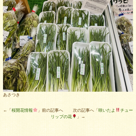
あさつき
←「
桜開花情報
」前の記事へ 次の記事へ「
咲いたよ
チュー
リップの花
」→