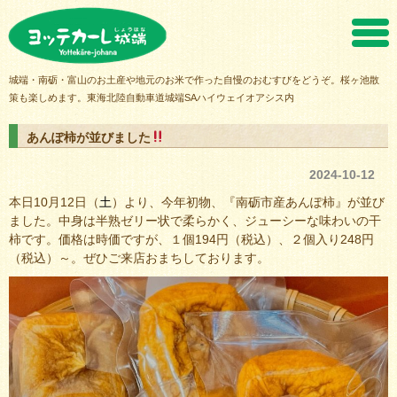
ヨッテカーレ城端
城端・南砺・富山のお土産や地元のお米で作った自慢のおむすびをどうぞ。桜ヶ池散
策も楽しめます。東海北陸自動車道城端SAハイウェイオアシス内
あんぽ柿が並びました
2024-10-12
本日10月12日（
土
）より、今年初物、『南砺市産あんぽ柿』が並び
ました。中身は半熟ゼリー状で柔らかく、ジューシーな味わいの干
柿です。価格は時価ですが、１個194円（税込）、２個入り248円
（税込）～。ぜひご来店おまちしております。