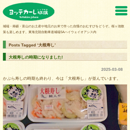
ヨッテカーレ城端
城端・南砺・富山のお土産や地元のお米で作った自慢のおむすびをどうぞ。桜ヶ池散
策も楽しめます。東海北陸自動車道城端SAハイウェイオアシス内
Posts Tagged ‘大根寿し’
大根寿しの時期になりました!
2025-03-08
かぶら寿しの時期も終わり、今は「大根寿し」が並んでいます。