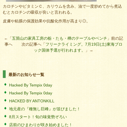
カロチンやビタミンＣ、カリウムを含み、油で一度炒めてから煮込
むとカロチンの吸収が良いと言われる。
皮膚や粘膜の保護効果や抗酸化作用が高まり◎。
←「
五箇山の家具工房の栃・たも・樺のテーブルやベンチ
」前の記
事へ 次の記事へ「
フリークライミング。7月19日(土)東海ブロ
ック国体予選が行われます。
」→
最新のお知らせ一覧
Hacked By Tempix 0day
Hacked By Tempix 0day
HACKED BY ANTONKILL
地元産の『種無し巨峰』が並びました！
8月スタート！旬の味覚勢ぞろい
店前のひまわりが咲き始めました！