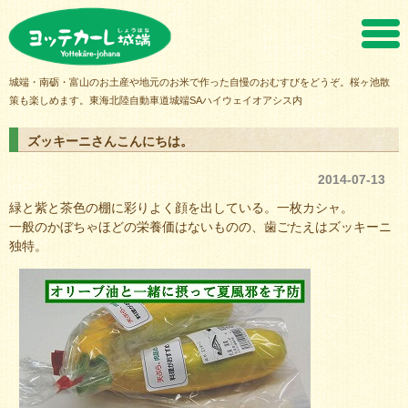
ヨッテカーレ城端
城端・南砺・富山のお土産や地元のお米で作った自慢のおむすびをどうぞ。桜ヶ池散
策も楽しめます。東海北陸自動車道城端SAハイウェイオアシス内
ズッキーニさんこんにちは。
2014-07-13
緑と紫と茶色の棚に彩りよく顔を出している。一枚カシャ。
一般のかぼちゃほどの栄養価はないものの、歯ごたえはズッキーニ
独特。