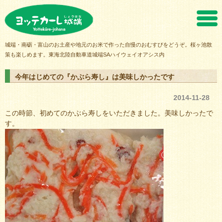
ヨッテカーレ城端
城端・南砺・富山のお土産や地元のお米で作った自慢のおむすびをどうぞ。桜ヶ池散
策も楽しめます。東海北陸自動車道城端SAハイウェイオアシス内
今年はじめての『かぶら寿し』は美味しかったです
2014-11-28
この時節、初めてのかぶら寿しをいただきました。美味しかったで
す。