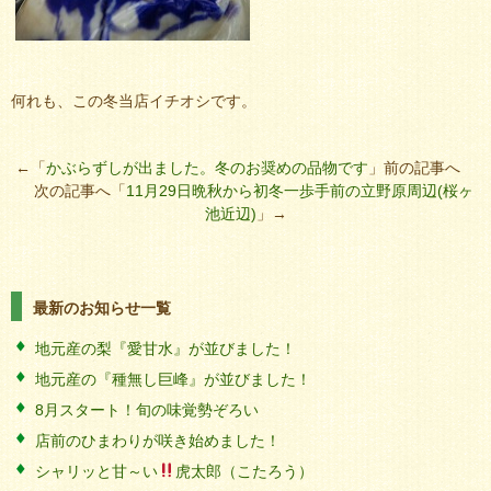
何れも、この冬当店イチオシです。
←「
かぶらずしが出ました。冬のお奨めの品物です
」前の記事へ
次の記事へ「
11月29日晩秋から初冬一歩手前の立野原周辺(桜ヶ
池近辺)
」→
最新のお知らせ一覧
地元産の梨『愛甘水』が並びました！
地元産の『種無し巨峰』が並びました！
8月スタート！旬の味覚勢ぞろい
店前のひまわりが咲き始めました！
シャリッと甘～い
虎太郎（こたろう）