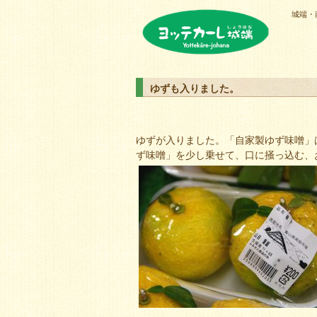
城端・
ヨッテカーレ城端
ゆずも入りました。
ゆずが入りました。「自家製ゆず味噌」
ず味噌」を少し乗せて、口に掻っ込む、お