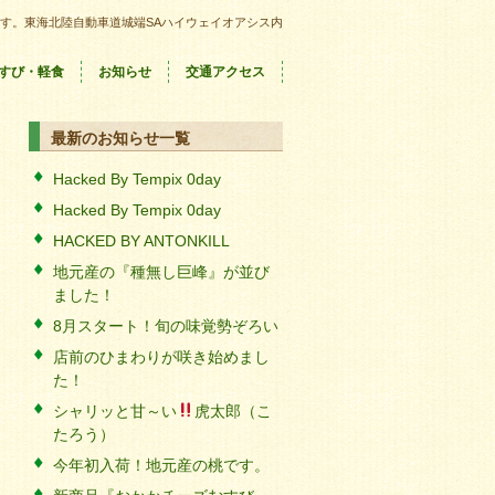
す。東海北陸自動車道城端SAハイウェイオアシス内
すび・軽食
お知らせ
交通アクセス
最新のお知らせ一覧
Hacked By Tempix 0day
Hacked By Tempix 0day
HACKED BY ANTONKILL
地元産の『種無し巨峰』が並び
ました！
8月スタート！旬の味覚勢ぞろい
店前のひまわりが咲き始めまし
た！
シャリッと甘～い
虎太郎（こ
たろう）
今年初入荷！地元産の桃です。