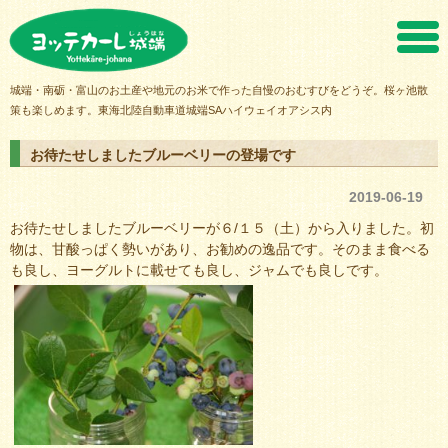
ヨッテカーレ城端
城端・南砺・富山のお土産や地元のお米で作った自慢のおむすびをどうぞ。桜ヶ池散
策も楽しめます。東海北陸自動車道城端SAハイウェイオアシス内
お待たせしましたブルーベリーの登場です
2019-06-19
お待たせしましたブルーベリーが６/１５（土）から入りました。初
物は、甘酸っぱく勢いがあり、お勧めの逸品です。そのまま食べる
も良し、ヨーグルトに載せても良し、ジャムでも良しです。