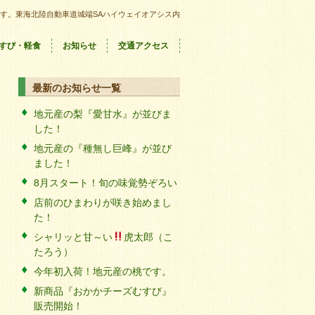
す。東海北陸自動車道城端SAハイウェイオアシス内
すび・軽食
お知らせ
交通アクセス
最新のお知らせ一覧
地元産の梨『愛甘水』が並びま
した！
地元産の『種無し巨峰』が並び
ました！
8月スタート！旬の味覚勢ぞろい
店前のひまわりが咲き始めまし
た！
シャリッと甘～い
虎太郎（こ
たろう）
今年初入荷！地元産の桃です。
新商品『おかかチーズむすび』
販売開始！