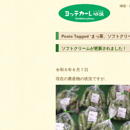
城端・
ヨッテカーレ城端
Posts Tagged ‘まっ茶、ソフトクリ
ソフトクリームが更新されました！
令和６年６月７日
現在の農産物の状況ですが、