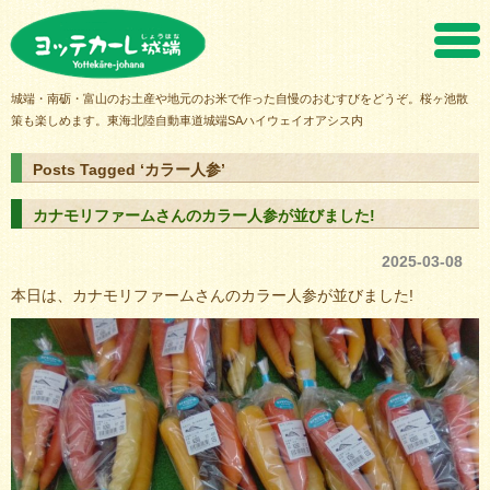
ヨッテカーレ城端
城端・南砺・富山のお土産や地元のお米で作った自慢のおむすびをどうぞ。桜ヶ池散
策も楽しめます。東海北陸自動車道城端SAハイウェイオアシス内
Posts Tagged ‘カラー人参’
カナモリファームさんのカラー人参が並びました!
2025-03-08
本日は、カナモリファームさんのカラー人参が並びました!