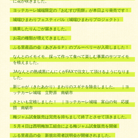
に花が咲きました。
ヨッテカーレ城端限定の『おむすび煎餅』が本日より発売です！
城端ひまわりフェスティバル（城端ひまわりプロジェクト）
摘果したりんごが届きました。
お花の種類が増えてきました。
ふる里産品の会（あざみＧＰ）のブルーベリーが入荷しました！
なんとのイモイモ、採って作って食べて楽しむ事業のサツマイモ
を植えました。
JAなんとの熟成黒にんにくがFAXで注文して頂けるようになりま
した。
新じゃが（きたあかり）まわりのスギナを除去しました。 ｜ヨ
ッテカーレ城端 立野原 南砺市
さといも定植しました！ ｜ヨッテカーレ城端 富山の旬 応援
団 南砺市
梅ジャム試食販売は完売を持ちまして終了とさせて頂きました。
５月４日は西明梅加工組合による梅ジャム試食販売を開催
ふる里産品の会 新規出荷者説明会が開催されました。