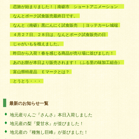
恋旅が始まりました！｜南砺市 ショートアニメーション
なんとポーク試食販売最終日です。
なんと（南砺）黒にんにく試食販売 ｜ヨッテカーレ城端
４月２７日、２８日は、なんとポーク試食販売の日
じゃがいもを植えました。
昨日から入荷！春を感じる商品が売り場に並びました！
あのお餅が本日より販売されます！（ふる里の味加工組合）
富山県特産品 Ｅマークとは？
とうとう・・・
最新のお知らせ一覧
地元産りんご『さんさ』本日入荷しました
地元産の梨『愛甘水』が並びました！
地元産の『種無し巨峰』が並びました！