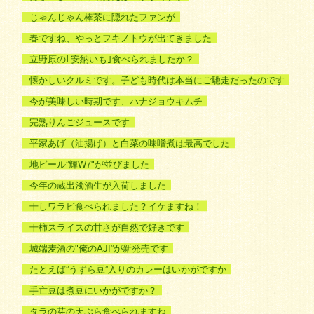
じゃんじゃん棒茶に隠れたファンが
春ですね、やっとフキノトウが出てきました
立野原の｢安納いも｣食べられましたか？
懐かしいクルミです。子ども時代は本当にご馳走だったのです
今が美味しい時期です、ハナジョウキムチ
完熟りんごジュースです
平家あげ（油揚げ）と白菜の味噌煮は最高でした
地ビール”輝W7"が並びました
今年の蔵出濁酒生が入荷しました
干しワラビ食べられました？イケますね！
干柿スライスの甘さが自然で好きです
城端麦酒の"俺のAJI”が新発売です
たとえば”うずら豆”入りのカレーはいかがですか
手亡豆は煮豆にいかがですか？
タラの芽の天ぷら食べられますね